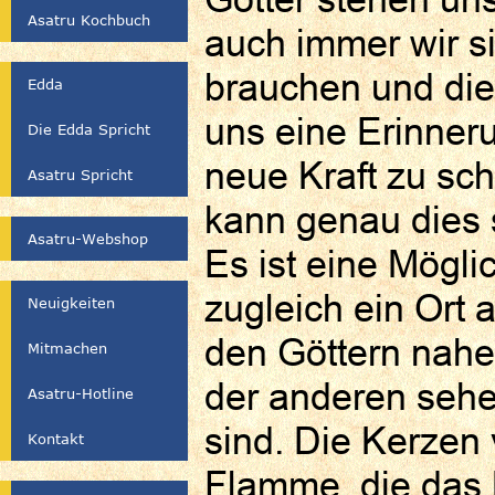
Asatru Kochbuch
auch immer wir si
brauchen und dies
Edda
uns eine Erinner
Die Edda Spricht
neue Kraft zu sc
Asatru Spricht
kann genau dies 
Asatru-Webshop
Es ist eine Mögli
zugleich ein Ort 
Neuigkeiten
den Göttern nahe
Mitmachen
der anderen sehe
Asatru-Hotline
sind. Die Kerzen 
Kontakt
Flamme, die das L