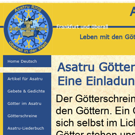
Frankfurt und überall
Leben mit den Gött
Home Deutsch
Asatru Götte
Eine Einladun
Artikel für Asatru
Gebete & Gedichte
Der Götterschrein
Götter im Asatru
den Göttern. Ein
Götterschreine
sich selbst im Li
Asatru-Liederbuch
Götter stehen un