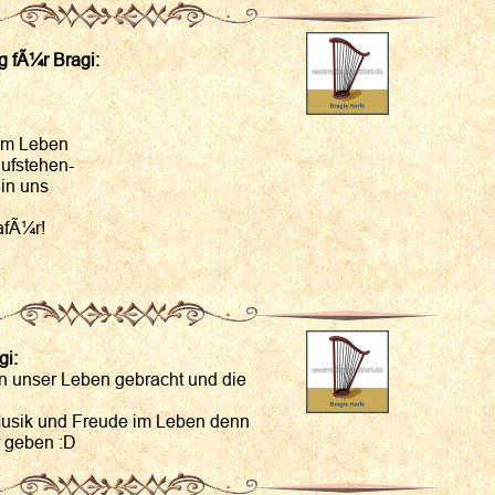
 fÃ¼r Bragi:
um Leben
ufstehen-
in uns
afÃ¼r!
gi:
n unser Leben gebracht und die
Musik und Freude im Leben denn
 geben :D