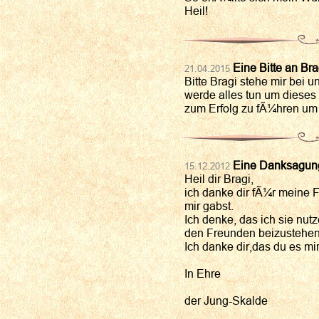
Heil!
Eine Bitte an Bra
21.04.2015
Bitte Bragi stehe mir bei u
werde alles tun um dieses
zum Erfolg zu fÃ¼hren um 
Eine Danksagung
15.12.2012
Heil dir Bragi,
ich danke dir fÃ¼r meine F
mir gabst.
Ich denke, das ich sie nut
den Freunden beizustehen
Ich danke dir,das du es mi
In Ehre
der Jung-Skalde