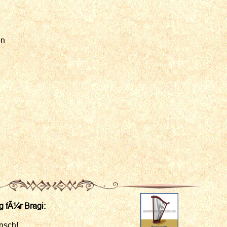
en
 fÃ¼r Bragi:
nsch!