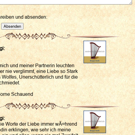
hreiben und absenden:
gi:
 mich und meiner Partnerin leuchten
er nie verglimmt, eine Liebe so Stark
 Wolfes, Unerschütterlich und für die
chmiedet.
Vorne Schauend
gi:
e die Worte der Liebe immer wÃ¤hrend
din erklingen, wie sehr ich meine