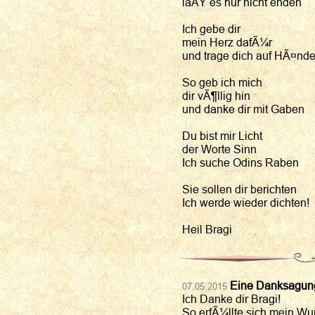
laÃŸ es nur nicht enden
Ich gebe dir
mein Herz dafÃ¼r
und trage dich auf HÃ¤nd
So geb ich mich
dir vÃ¶llig hin
und danke dir mit Gaben
Du bist mir Licht
der Worte Sinn
Ich suche Odins Raben
Sie sollen dir berichten
Ich werde wieder dichten!
Heil Bragi
Eine Danksagung
07.05.2015
Ich Danke dir Bragi!
So erfÃ¼llte sich mein Wu