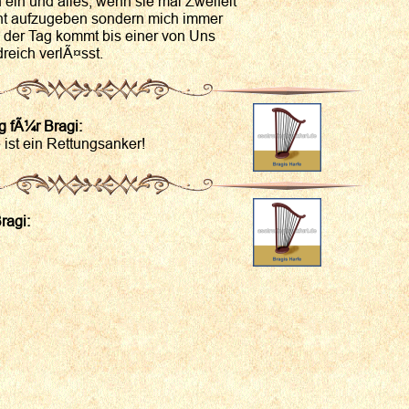
n ein und alles, wenn sie mal Zweifelt
cht aufzugeben sondern mich immer
s der Tag kommt bis einer von Uns
reich verlÃ¤sst.
 fÃ¼r Bragi:
 ist ein Rettungsanker!
ragi: