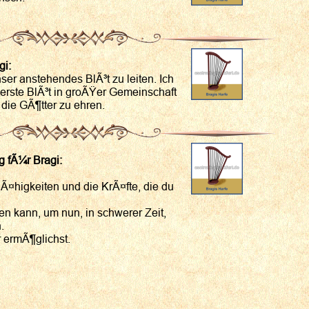
gi:
nser anstehendes BlÃ³t zu leiten. Ich
 erste BlÃ³t in groÃŸer Gemeinschaft
die GÃ¶tter zu ehren.
 fÃ¼r Bragi:
Ã¤higkeiten und die KrÃ¤fte, die du
zen kann, um nun, in schwerer Zeit,
.
r ermÃ¶glichst.