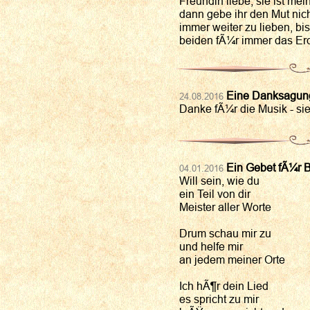
Freundin liebe, sie ist mei
dann gebe ihr den Mut ni
immer weiter zu lieben, bi
beiden fÃ¼r immer das Erd
Eine Danksagung
24.08.2016
Danke fÃ¼r die Musik - sie
Ein Gebet fÃ¼r B
04.01.2016
Will sein, wie du
ein Teil von dir
Meister aller Worte
Drum schau mir zu
und helfe mir
an jedem meiner Orte
Ich hÃ¶r dein Lied
es spricht zu mir