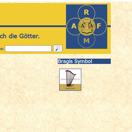
ch die Götter.
he:
Bragis Symbol