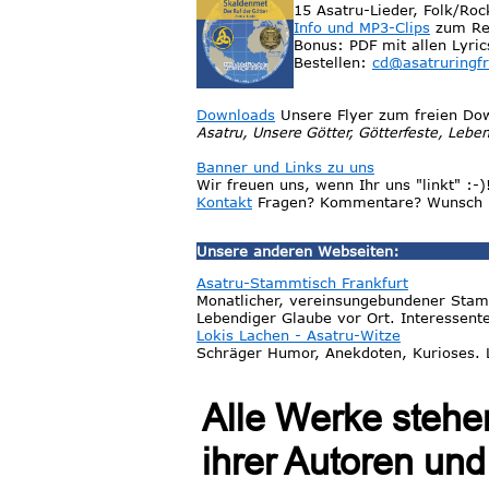
15 Asatru-Lieder, Folk/Roc
Info und MP3-Clips
zum Re
Bonus: PDF mit allen Lyric
Bestellen:
cd@asatruringfr
Downloads
Unsere Flyer zum freien Do
Asatru, Unsere Götter, Götterfeste, Leb
Banner und Links zu uns
Wir freuen uns, wenn Ihr uns "linkt" :-)
Kontakt
Fragen? Kommentare? Wunsch n
Unsere anderen Webseiten:
Asatru-Stammtisch Frankfurt
Monatlicher, vereinsungebundener Stam
Lebendiger Glaube vor Ort. Interessen
Lokis Lachen - Asatru-Witze
Schräger Humor, Anekdoten, Kurioses. 
Alle Werke steh
ihrer Autoren und