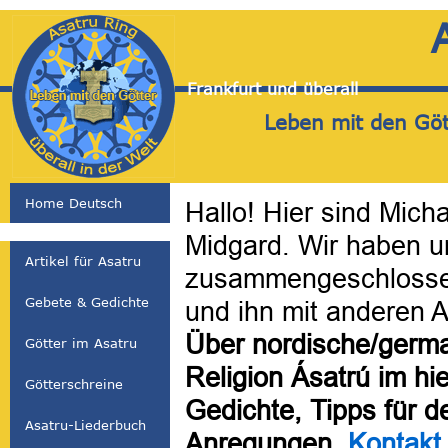
Frankfurt und überall
Leben mit den Gött
Home Deutsch
Hallo! Hier sind Mich
Midgard. Wir haben u
Artikel für Asatru
zusammengeschlosse
Gebete & Gedichte
und ihn mit anderen A
Über nordische/germa
Götter im Asatru
Religion Ásatrú im hie
Götterschreine
Gedichte, Tipps für d
Asatru-Liederbuch
Anregungen,
Kontakt