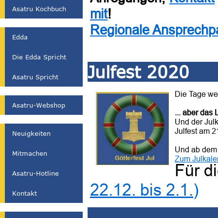
Asatru Kochbuch
mit
!
Regionale Ansprechp
Edda
Die Edda Spricht
Julfest 2020
Asatru Spricht
Die Tage we
Asatru-Webshop
... aber das 
Und der Julk
Julfest am 2
Neuigkeiten
Und ab dem 
Mitmachen
Zum Julkale
Für d
Asatru-Hotline
22.12. bis 2.1.)
Kontakt