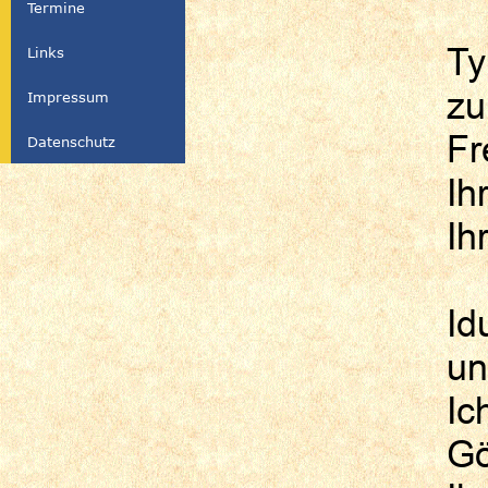
Termine
Ty
Links
zu
Impressum
Fr
Datenschutz
Ih
Ih
Id
un
Ic
Gö