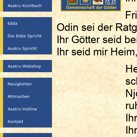
Asatru Kochbuch
Fr
Edda
Odin sei der Rat
Die Edda Spricht
Ihr Götter seid be
Ihr seid mir Heim,
Asatru Spricht
He
Asatru-Webshop
sc
Neuigkeiten
Nj
Mitmachen
ru
Asatru-Hotline
Ih
Kontakt
Ih