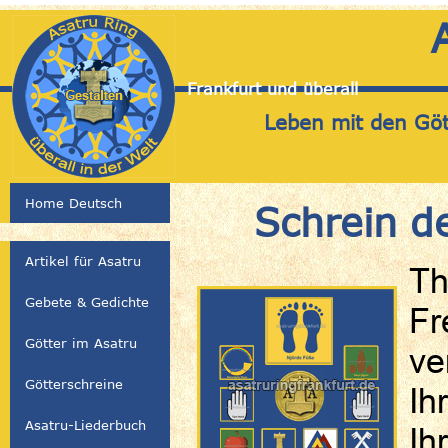
Frankfurt und überall
Leben mit den Gött
Home Deutsch
Schrein d
Artikel für Asatru
Th
Gebete & Gedichte
Fr
Götter im Asatru
ve
Götterschreine
Ih
Asatru-Liederbuch
Ih