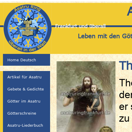
Frankfurt und überall
Leben mit den Gött
Home Deutsch
Th
Artikel für Asatru
Th
Gebete & Gedichte
de
Götter im Asatru
er
Götterschreine
zu
Asatru-Liederbuch