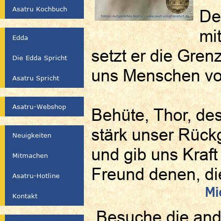
Asatru Kochbuch
De
mi
Edda
setzt er die Gre
Die Edda Spricht
uns Menschen vo
Asatru Spricht
Asatru-Webshop
Behüte, Thor, de
stärk unser Rückg
Neuigkeiten
und gib uns Kraft 
Mitmachen
Freund denen, die
Asatru-Hotline
Mi
Kontakt
Besuche die an