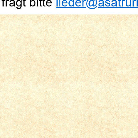
fragt bitte
lieder@asatruri