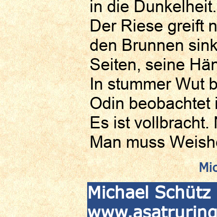
in die Dunkelheit.
Der Riese greift 
den Brunnen sinkt
Seiten, seine H
In stummer Wut bl
Odin beobachtet 
Es ist vollbracht
Man muss Weishei
Mi
Michael Schütz 
www.asatruringf