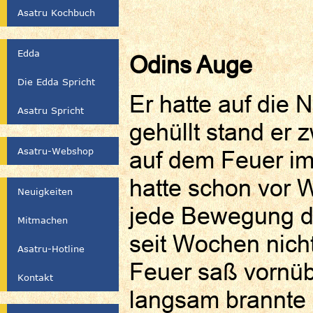
Asatru Kochbuch
Edda
Odins Auge
Die Edda Spricht
Er hatte auf die 
Asatru Spricht
gehüllt stand er
Asatru-Webshop
auf dem Feuer im
hatte schon vor
Neuigkeiten
jede Bewegung de
Mitmachen
seit Wochen nicht
Asatru-Hotline
Feuer saß vornüb
Kontakt
langsam brannte 