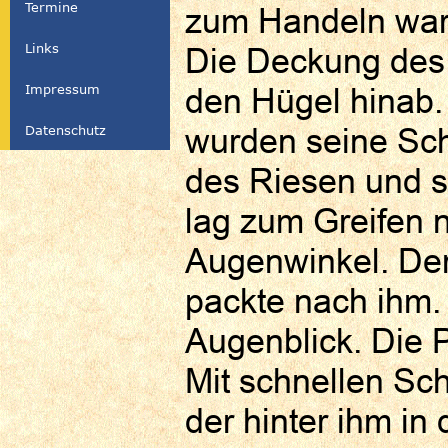
Termine
zum Handeln wa
Links
Die Deckung des W
Impressum
den Hügel hinab.
wurden seine Sch
Datenschutz
des Riesen und sp
lag zum Greifen
Augenwinkel. Der
packte nach ihm. 
Augenblick. Die P
Mit schnellen Sch
der hinter ihm in