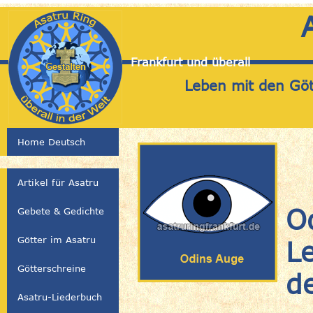
Frankfurt und überall
Leben mit den Gött
Home Deutsch
Artikel für Asatru
O
Gebete & Gedichte
Götter im Asatru
L
Götterschreine
d
Asatru-Liederbuch