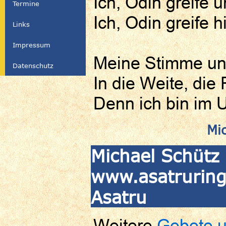
Ich, Odin greife
Termine
Ich, Odin greife 
Links
Impressum
Meine Stimme un
Datenschutz
In die Weite, die
Denn ich bin im 
Mi
Michael Schütz 
www.asatruringf
Asatru
Weitere
Gebete u