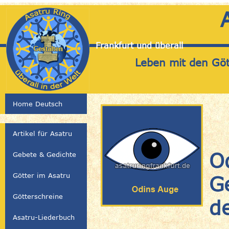
Frankfurt und überall
Leben mit den Gött
Home Deutsch
Artikel für Asatru
O
Gebete & Gedichte
Götter im Asatru
G
Götterschreine
d
Asatru-Liederbuch