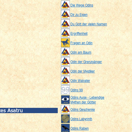
Die Wege Odins
Dir zu Eigen
Du Gott der vielen Namen
Ergriffenheit
Fragen an Odin
Odin am Baum
Odin der Grenzgänger
Odin der Mystiker
Odin Walvater
Odins 99
Odins Auge - Lebendige
Mythen der Götter
Odins Geschenke
tes Asatru
Odins Labyrinth
Odins Raben