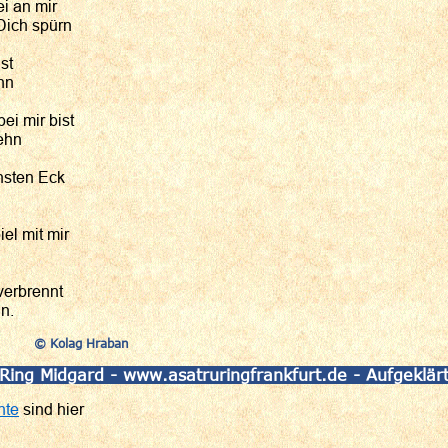
i an mir
Dich spürn
st
ehn
ei mir bist
ehn
nsten Eck
el mit mir
verbrennt
n.
© Kolag Hraban
 Ring Midgard - www.asatruringfrankfurt.de - Aufgeklär
hte
sind hier