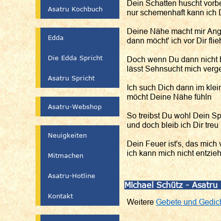
Dein Schatten huscht vorbe
Asatru Kochbuch
nur schemenhaft kann ich 
Deine Nähe macht mir Ang
Edda
dann möcht' ich vor Dir fli
Die Edda Spricht
Doch wenn Du dann nicht b
lässt Sehnsucht mich verg
Asatru Spricht
Ich such Dich dann im klei
möcht Deine Nähe fühln
Asatru-Webshop
So treibst Du wohl Dein Spi
und doch bleib ich Dir treu
Neuigkeiten
Dein Feuer ist's, das mich 
ich kann mich nicht entzieh
Mitmachen
Asatru-Hotline
Michael Schütz - Asatru
Kontakt
Weitere
Gebete und Gedic