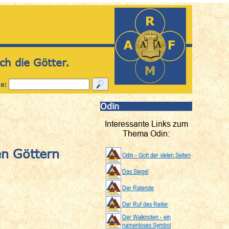
ch die Götter.
he:
Odin
Interessante Links zum
Thema Odin:
n Göttern
Odin - Gott der vielen Seiten
Das Siegel
Der Ratende
Der Ruf des Reiter
Der Walknoten - ein
namenloses Symbol