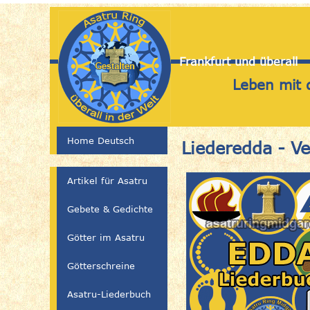
Frankfurt und überall
Leben mit 
Home Deutsch
Liederedda - V
Artikel für Asatru
Gebete & Gedichte
Götter im Asatru
Götterschreine
Asatru-Liederbuch