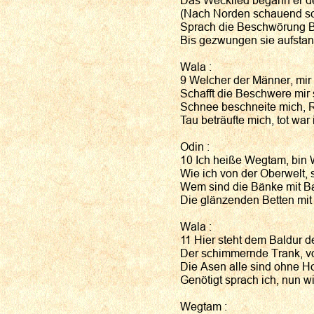
Das Wecklied begann er d
(Nach Norden schauend sc
Sprach die Beschwörung B
Bis gezwungen sie aufstan
Wala :
9 Welcher der Männer, mir
Schafft die Beschwere mir
Schnee beschneite mich, 
Tau beträufte mich, tot war 
Odin :
10 Ich heiße Wegtam, bin
Wie ich von der Oberwelt, 
Wem sind die Bänke mit Ba
Die glänzenden Betten mit
Wala :
11 Hier steht dem Baldur d
Der schimmernde Trank, v
Die Asen alle sind ohne H
Genötigt sprach ich, nun wi
Wegtam :