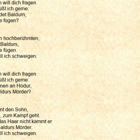
 will dich fragen
üßt ich gerne:
et Baldurn,
e fügen?
en hochberühmten,
 Baldurs,
e fügen.
ll ich schweigen.
 will dich fragen
üßt ich gerne:
nen an Hödur,
ldurs Mörder?
nt den Sohn,
e, zum Kampf geht.
das Haar nicht kämmt er
Baldurs Mörder.
ll ich schweigen.