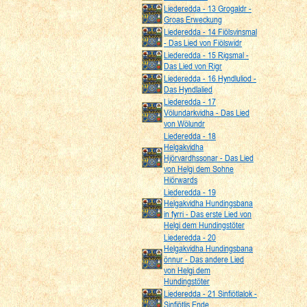
Liederedda - 13 Grogaldr -
Groas Erweckung
Liederedda - 14 Fiölsvinsmal
- Das Lied von Fiölswidr
Liederedda - 15 Rigsmal -
Das Lied von Rigr
Liederedda - 16 Hyndluliod -
Das Hyndlalied
Liederedda - 17
Völundarkvidha - Das Lied
von Wölundr
Liederedda - 18
Helgakvidha
Hjörvardhssonar - Das Lied
von Helgi dem Sohne
Hiörwards
Liederedda - 19
Helgakvidha Hundingsbana
in fyrri - Das erste Lied von
Helgi dem Hundingstöter
Liederedda - 20
Helgakvidha Hundingsbana
önnur - Das andere Lied
von Helgi dem
Hundingstöter
Liederedda - 21 Sinfiötlalok -
Sinfiötlis Ende