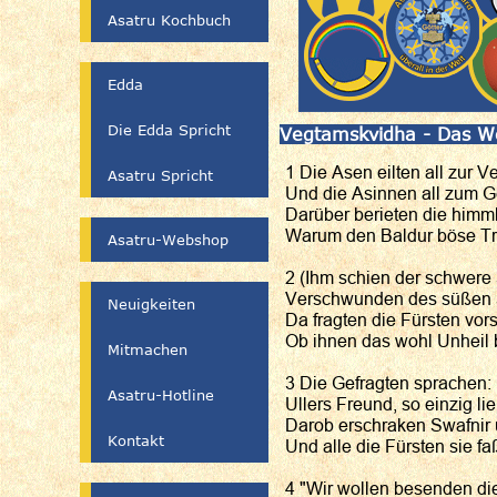
Asatru Kochbuch
Edda
Die Edda Spricht
Vegtamskvidha - Das W
1 Die Asen eilten all zur
Asatru Spricht
Und die Asinnen all zum G
Darüber berieten die himml
Warum den Baldur böse T
Asatru-Webshop
2 (Ihm schien der schwere 
Verschwunden des süßen 
Neuigkeiten
Da fragten die Fürsten vo
Ob ihnen das wohl Unheil
Mitmachen
3 Die Gefragten sprachen: 
Asatru-Hotline
Ullers Freund, so einzig lie
Darob erschraken Swafnir 
Kontakt
Und alle die Fürsten sie f
4 "Wir wollen besenden di