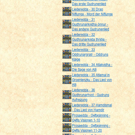
Das erste Gudrunenlied
Liederedda - 30 Drap
Niflunga - Mord der Niflunge
Liederedda - 31
Gudhrunarkvidha önnur -
Das andere Gudrunenlied
Liederedda - 32
Gudhrunarkvida thridja -
Das dritte Gudrunenlied
Liederedda - 33
Oddrunargratr - Oddruns
Klage
Liederedda - 34 Atlakvidha -
Die Sage von Atli
Liederedda - 35 Atlamal in
Groenlenzku - Das Lied von
Atli
Liederedda - 36
Gudhrunarhvot - Gudruns
Aufreizung
Liederedda - 37 Hamdismal
- Das Lied von Hamdir
Prosaedda - Gylfaginning -
Gylfis Visionen 1-10
Prosaedda - Gylfaginning -
Gylfis Visionen 11-20