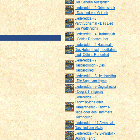
Der Seherin Ausspruch
Liederedda - 2 Grimnismalr
- Das Lied von Grimnir
Liederedda - 3
Vafthrudnismal - Das Lied
von Wafthrudnir
Liederedda - 4 Hrafnagaldr
- Odhins Rabenzauber
Liederedda - 6 Havamal -
Des Hohen Lied, Loddfafnirs
Lied, Odhins Runenlied
Liederedda - 7
Harbardsliodh - Das
Harbardslied
Liederedda - 8 Hymiskvidha
- Die Sage von Hymir
Liederedda - 9 Oegisdrecka
- Oegirs Trinkgelag
Liederedda - 10
Thrymskvidha oder
Hamarsheimt - Thryms-
Sage oder des Hammers
Heimholung
Liederedda - 11 Alvissmal -
Das Lied von Alwis
Liederedda - 12 Skirnisför -
Skirnirs Fahrt