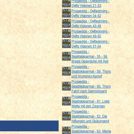
Prosaedda - Gylfaginning -
Gylfis Visionen 21-33
Prosaedda - Gylfaginning -
Gylfis Visionen 34-42
Prosaedda - Gylfaginning -
Gylfis Visionen 43-48
Prosaedda - Gylfaginning -
Gylfis Visionen 49-50
Prosaedda - Gylfaginning -
Gylfis Visionen 51-54
Prosaedda -
Skaldskäparmal - 55.- 58.
Bragis Gespräche mit Ägir
Prosaedda -
Skaldskäparmal - 59. Thors
und Hrungnirs Kampf
Prosaedda -
Skaldskäparmal - 60. Thors
Fahrt nach Geirrödsgard
Prosaedda -
Skaldskäparmal - 61. Lokis
Wette mit den Zwergen
Prosaedda -
Skaldskäparmal - 62. Die
Niflungen und Giukungen4
Prosaedda -
Skaldskäparmal - 63. Menja