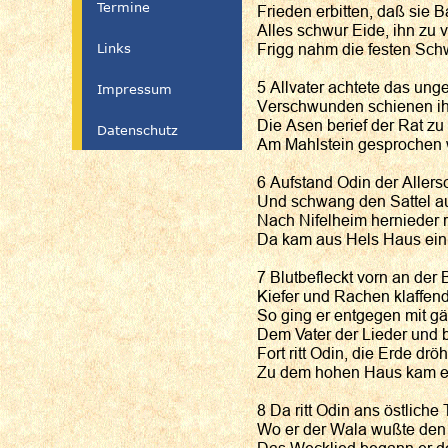
Termine
Frieden erbitten, daß sie B
Alles schwur Eide, ihn zu 
Links
Frigg nahm die festen Sch
5 Allvater achtete das un
Impressum
Verschwunden schienen ihm
Die Asen berief der Rat zu
Datenschutz
Am Mahlstein gesprochen 
6 Aufstand Odin der Allersc
Und schwang den Sattel au
Nach Nifelheim hernieder rit
Da kam aus Hels Haus ein
7 Blutbefleckt vorn an der B
Kiefer und Rachen klaffen
So ging er entgegen mit 
Dem Vater der Lieder und be
Fort ritt Odin, die Erde dröh
Zu dem hohen Haus kam er
8 Da ritt Odin ans östliche 
Wo er der Wala wußte den