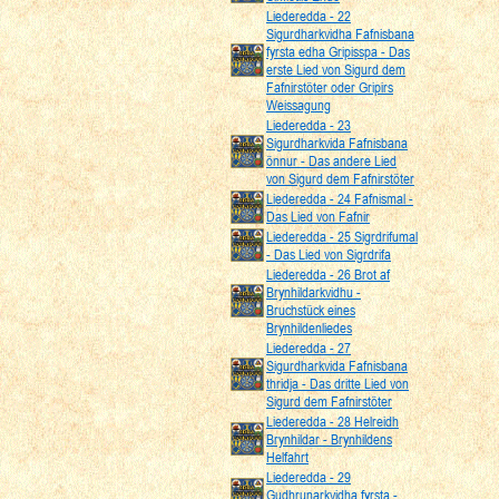
Liederedda - 22
Sigurdharkvidha Fafnisbana
fyrsta edha Gripisspa - Das
erste Lied von Sigurd dem
Fafnirstöter oder Gripirs
Weissagung
Liederedda - 23
Sigurdharkvida Fafnisbana
önnur - Das andere Lied
von Sigurd dem Fafnirstöter
Liederedda - 24 Fafnismal -
Das Lied von Fafnir
Liederedda - 25 Sigrdrifumal
- Das Lied von Sigrdrifa
Liederedda - 26 Brot af
Brynhildarkvidhu -
Bruchstück eines
Brynhildenliedes
Liederedda - 27
Sigurdharkvida Fafnisbana
thridja - Das dritte Lied von
Sigurd dem Fafnirstöter
Liederedda - 28 Helreidh
Brynhildar - Brynhildens
Helfahrt
Liederedda - 29
Gudhrunarkvidha fyrsta -