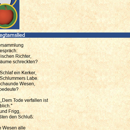
egtamslied
 Versammlung
espräch:
ischen Richter,
räume schreckten?
Schlaf ein Kerker,
Schlummers Labe.
rschaunde Wesen,
 bedeute?
,,Dem Tode verfallen ist
blich."
und Frigg,
aßten den Schluß:
e Wesen alle