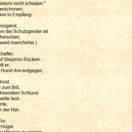
aldurn nicht schaden."
verschonen;
wür in Empfang-
genügend,
 die Schutzgeister all.
 heischen;
ward mancherlei.)
haffer,
f Sleipnirs Rücken-.
t er;
 Hund ihm entgegen,
rust,
d zum Biß,
gähnendem Schlund
llte laut-.
nte,
 der Hel-.
Tor,
 Hügel.