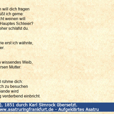
 will dich fragen
üßt ich gerne:
cht weinen will
Hauptes Schleier?
her schläfst du.
ie erst ich wähnte,
er.
in wissendes Weib,
rsen Mutter.
d rühme dich:
ch zu besuchen
 Bande wird
verderbend einbricht.
, 1851 durch Karl Simrock übersetzt.
ww.asatruringfrankfurt.de - Aufgeklärtes Asatru