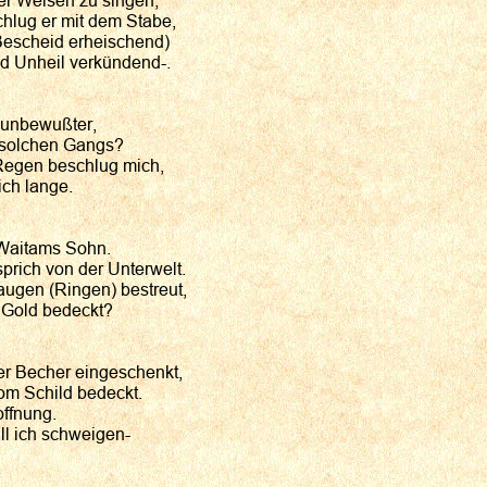
er Weisen zu singen,
hlug er mit dem Stabe,
escheid erheischend)
d Unheil verkündend-.
 unbewußter,
 solchen Gangs?
Regen beschlug mich,
ich lange.
 Waitams Sohn.
sprich von der Unterwelt.
ugen (Ringen) bestreut,
 Gold bedeckt?
er Becher eingeschenkt,
om Schild bedeckt.
offnung.
ll ich schweigen-