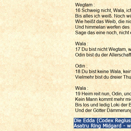
Wegtam :
16 Schweig nicht, Wala, ich
Bis alles ich weiß. Noch w
Wie heißt das Weib, die ni
Und himmelan werfen des 
Sage das eine noch, nicht e
Wala :
17 Du bist nicht Wegtam, w
Odin bist du der Allerschaff
Odin :
18 Du bist keine Wala, ke
Vielmehr bist du dreier Thu
Wala :
19 Heim reit nun, Odin, un
Kein Mann kommt mehr mi
Bis los und ledig Loki der
Und der Götter Dämmerung 
Die Edda (Codex Regius)
Asatru Ring Midgard - w