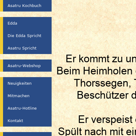
Asatru Kochbuch
Edda
Die Edda Spricht
Asatru Spricht
Er kommt zu un
Asatru-Webshop
Beim Heimholen 
Thorssegen, 
Neuigkeiten
Beschützer d
Mitmachen
Asatru-Hotline
Er verspeis
Kontakt
Spült nach mit e