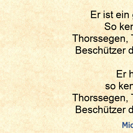
Er ist ei
So ken
Thorssegen, 
Beschützer d
Er 
so ken
Thorssegen, 
Beschützer d
Mi