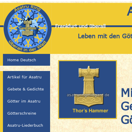
Frankfurt und überall
Leben mit den Gött
Home Deutsch
Artikel für Asatru
M
Gebete & Gedichte
Götter im Asatru
G
Götterschreine
G
Asatru-Liederbuch