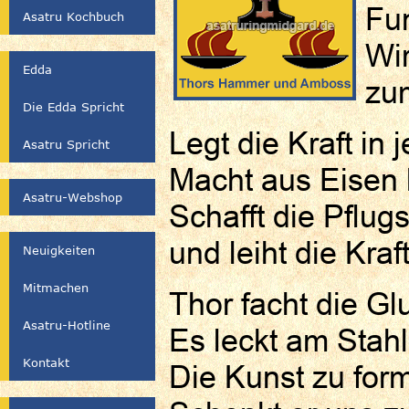
Fun
Asatru Kochbuch
Wi
Edda
zum
Die Edda Spricht
Legt die Kraft in
Asatru Spricht
Macht aus Eisen 
Asatru-Webshop
Schafft die Pflug
und leiht die Kraft
Neuigkeiten
Mitmachen
Thor facht die Gl
Asatru-Hotline
Es leckt am Stahl
Kontakt
Die Kunst zu for