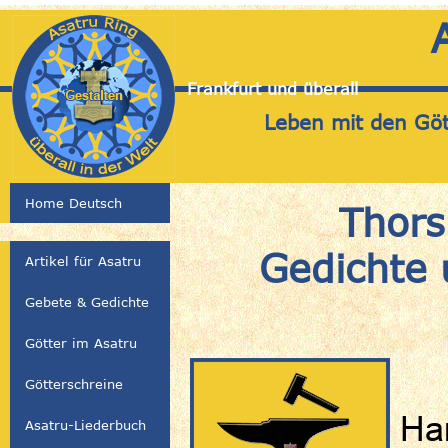
Frankfurt und überall
Leben mit den Gött
Home Deutsch
Thor
Gedichte 
Artikel für Asatru
Gebete & Gedichte
Götter im Asatru
Götterschreine
Ha
Asatru-Liederbuch