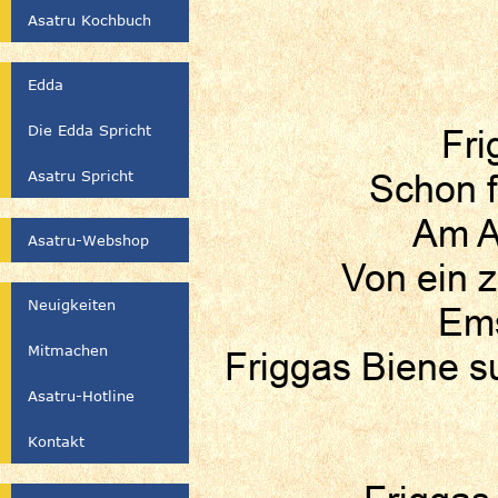
Asatru Kochbuch
Edda
Die Edda Spricht
Fri
Asatru Spricht
Schon f
Am Ab
Asatru-Webshop
Von ein z
Neuigkeiten
Ems
Mitmachen
Friggas Biene s
Asatru-Hotline
Kontakt