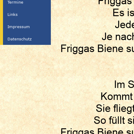
Friggas
Termine
Es is
Links
Jede
Impressum
Je nach
Datenschutz
Friggas Biene s
Im S
Kommt H
Sie flie
So füllt
Friggas Biene s