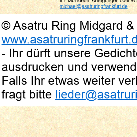
Ihr habt Ideen, Anregungen oder W
michael@asatruringfrankfurt.de
© Asatru Ring Midgard & 
www.asatruringfrankfurt.
- Ihr dürft unsere Gedic
ausdrucken und verwend
Falls Ihr etwas weiter verb
fragt bitte
lieder@asatruri