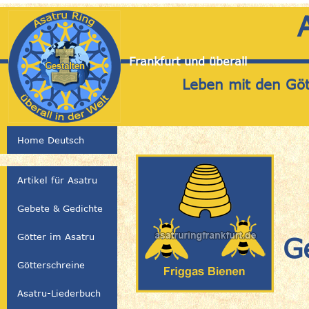
Frankfurt und überall
Leben mit den Gött
Home Deutsch
Artikel für Asatru
Gebete & Gedichte
Götter im Asatru
G
Götterschreine
Asatru-Liederbuch