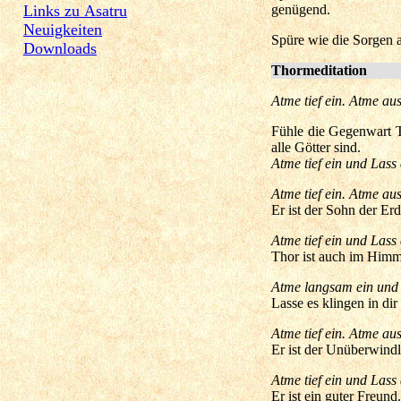
Links zu Asatru
genügend.
Neuigkeiten
Spüre wie die Sorgen a
Downloads
Thormeditation
Atme tief ein. Atme aus
Fühle die Gegenwart Th
alle Götter sind.
Atme tief ein und Las
Atme tief ein. Atme aus
Er ist der Sohn der Er
Atme tief ein und Las
Thor ist auch im Himme
Atme langsam ein und
Lasse es klingen in di
Atme tief ein. Atme aus
Er ist der Unüberwindl
Atme tief ein und Las
Er ist ein guter Freun