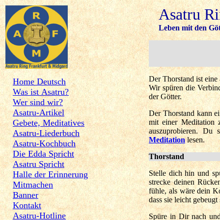
Asatru R
Leben mit den Göt
Der Thorstand ist eine
Home Deutsch
Wir spüren die Verbin
Was ist Asatru?
der Götter.
Wer sind wir?
Asatru-Artikel
Der Thorstand kann ei
Gebete, Meditatives
mit einer Meditation 
auszuprobieren. Du 
Asatru-Liederbuch
Meditation
lesen.
Asatru-Kochbuch
Die Edda Spricht
Thorstand
Asatru Spricht
Stelle dich hin und s
Halle der Erinnerung
strecke deinen Rücke
Mitmachen
fühle, als wäre dein 
Banner
dass sie leicht gebeug
Kontakt
Asatru-Hotline
Spüre in Dir nach un