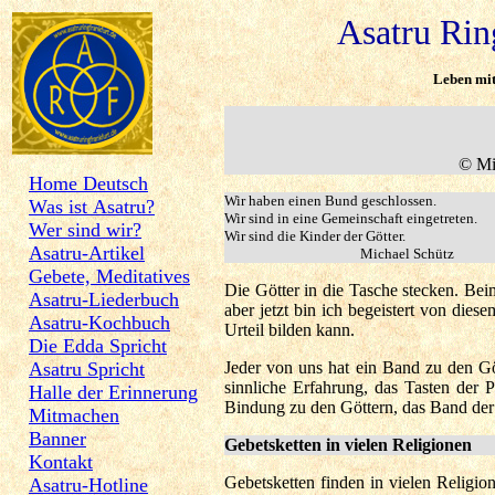
Asatru Ring F
Leben mit
© Mi
Home Deutsch
Wir haben einen Bund geschlossen.
Was ist Asatru?
Wir sind in eine Gemeinschaft eingetreten.
Wer sind wir?
Wir sind die Kinder der Götter.
Asatru-Artikel
Michael Schütz
Gebete, Meditatives
Die Götter in die Tasche stecken. Bei
Asatru-Liederbuch
aber jetzt bin ich begeistert von di
Asatru-Kochbuch
Urteil bilden kann.
Die Edda Spricht
Asatru Spricht
Jeder von uns hat ein Band zu den Göt
sinnliche Erfahrung, das Tasten der 
Halle der Erinnerung
Bindung zu den Göttern, das Band der 
Mitmachen
Banner
Gebetsketten in vielen Religionen
Kontakt
Gebetsketten finden in vielen Religi
Asatru-Hotline