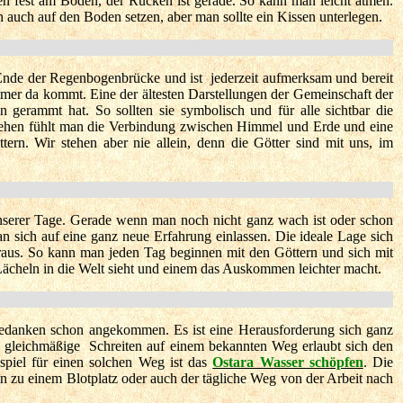
hen fest am Boden, der Rücken ist gerade. So kann man leicht atmen.
 auch auf den Boden setzen, aber man sollte ein Kissen unterlegen.
m Ende der Regenbogenbrücke und ist jederzeit aufmerksam und bereit
immer da kommt. Eine der ältesten Darstellungen der Gemeinschaft der
 gerammt hat. So sollten sie symbolisch und für alle sichtbar die
tehen fühlt man die Verbindung zwischen Himmel und Erde und eine
rn. Wir stehen aber nie allein, denn die Götter sind mit uns, im
unserer Tage. Gerade wenn man noch nicht ganz wach ist oder schon
man sich auf eine ganz neue Erfahrung einlassen. Die ideale Lage sich
raus. So kann man jeden Tag beginnen mit den Göttern und sich mit
Lächeln in die Welt sieht und einem das Auskommen leichter macht.
 Gedanken schon angekommen. Es ist eine Herausforderung sich ganz
 gleichmäßige Schreiten auf einem bekannten Weg erlaubt sich den
spiel für einen solchen Weg ist das
Ostara Wasser schöpfen
. Die
 zu einem Blotplatz oder auch der tägliche Weg von der Arbeit nach