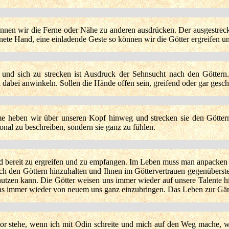
nen wir die Ferne oder Nähe zu anderen ausdrücken. Der ausgestreckt
ete Hand, eine einladende Geste so können wir die Götter ergreifen 
und sich zu strecken ist Ausdruck der Sehnsucht nach den Göttern.
dabei anwinkeln. Sollen die Hände offen sein, greifend oder gar gesc
 heben wir über unseren Kopf hinweg und strecken sie den Göttern 
ional zu beschreiben, sondern sie ganz zu fühlen.
d bereit zu ergreifen und zu empfangen. Im Leben muss man anpacken 
ch den Göttern hinzuhalten und Ihnen im Göttervertrauen gegenübers
nutzen kann. Die Götter weisen uns immer wieder auf unsere Talente h
s immer wieder von neuem uns ganz einzubringen. Das Leben zur Gän
r stehe, wenn ich mit Odin schreite und mich auf den Weg mache, w