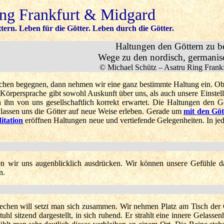
ing Frankfurt & Midgard
tern. Leben für die Götter. Leben durch die Götter.
Haltungen den Göttern zu 
Wege zu den nordisch, germanis
© Michael Schütz – Asatru Ring Frank
en begegnen, dann nehmen wir eine ganz bestimmte Haltung ein. Ob es 
e Körpersprache gibt sowohl Auskunft über uns, als auch unsere Einste
 ihn von uns gesellschaftlich korrekt erwartet. Die Haltungen den G
assen uns die Götter auf neue Weise erleben. Gerade um
mit den Gö
itation
eröffnen Haltungen neue und vertiefende Gelegenheiten. In jede
en wir uns augenblicklich ausdrücken. Wir können unsere Gefühle d
en.
chen will setzt man sich zusammen. Wir nehmen Platz am Tisch der Gö
uhl sitzend dargestellt, in sich ruhend. Er strahlt eine innere Gelass