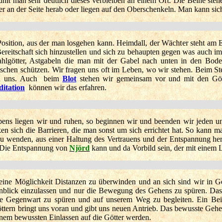
ühlt man sehr deutlich dieses verbleiben an einem Ort. Die Beine ste
 an der Seite herab oder liegen auf den Oberschenkeln. Man kann sich
e Position, aus der man losgehen kann. Heimdall, der Wächter steht a
Bereitschaft sich hinzustellen und sich zu behaupten gegen was auch 
fahlgötter, Astgabeln die man mit der Gabel nach unten in den Boden
chen schützen. Wir fragen uns oft im Leben, wo wir stehen. Beim S
in uns. Auch
beim
Blot
stehen wir gemeinsam vor und mit den Götte
itation
können wir das erfahren.
ebens liegen wir und ruhen, so beginnen wir und beenden wir jeden 
nken sich die Barrieren, die man sonst um sich errichtet hat. So kann 
zu wenden, aus einer Haltung des Vertrauens und der Entspannung he
. Die Entspannung von
Njörd
kann und da Vorbild sein, der mit einem 
 eine Möglichkeit Distanzen zu überwinden und an sich sind wir in
nblick einzulassen und nur die Bewegung des Gehens zu spüren. Das
hre Gegenwart zu spüren und auf unserem Weg zu begleiten. Ein Bei
tern bringt uns voran und gibt uns neuen Antrieb. Das bewusste Gehen
nem bewussten Einlassen auf die Götter werden.