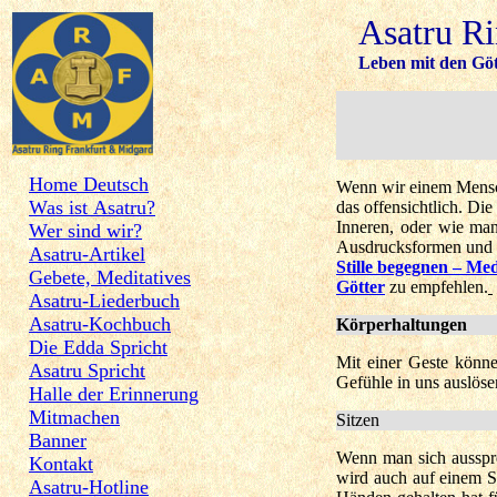
Asatru R
Leben mit den Göt
Home Deutsch
Wenn wir einem Mensch
Was ist Asatru?
das offensichtlich. Di
Inneren, oder wie man
Wer sind wir?
Ausdrucksformen und l
Asatru-Artikel
Stille begegnen
– Med
Gebete, Meditatives
Götter
zu empfehlen.
Asatru-Liederbuch
Asatru-Kochbuch
Körperhaltungen
Die Edda Spricht
Mit einer Geste könn
Asatru Spricht
Gefühle in uns auslös
Halle der Erinnerung
Mitmachen
Sitzen
Banner
Wenn man sich ausspre
Kontakt
wird auch auf einem St
Asatru-Hotline