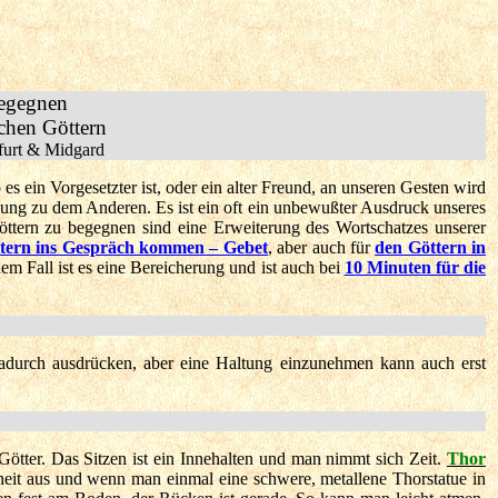
begegnen
chen Göttern
furt & Midgard
ein Vorgesetzter ist, oder ein alter Freund, an unseren Gesten wird
llung zu dem Anderen. Es ist ein oft ein unbewußter Ausdruck unseres
öttern zu begegnen sind eine Erweiterung des Wortschatzes unserer
ttern ins Gespräch kommen – Gebet
, aber auch für
den Göttern in
m Fall ist es eine Bereicherung und ist auch bei
10 Minuten für die
adurch ausdrücken, aber eine Haltung einzunehmen kann auch erst
tter. Das Sitzen ist ein Innehalten und man nimmt sich Zeit.
Thor
enheit aus und wenn man einmal eine schwere, metallene Thorstatue in