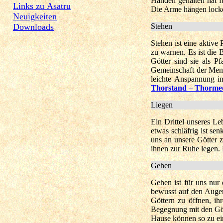
Händen gehalten hat f
Links zu Asatru
Die Arme hängen locker
Neuigkeiten
Downloads
Stehen
Stehen ist eine aktiv
zu warnen. Es ist die 
Götter sind sie als P
Gemeinschaft der Mens
leichte Anspannung 
Thorstand – Thormed
Liegen
Ein Drittel unseres L
etwas schläfrig ist se
uns an unsere Götter 
ihnen zur Ruhe legen
Gehen
Gehen ist für uns nur
bewusst auf den Auge
Göttern zu öffnen, i
Begegnung mit den Göt
Hause können so zu ei