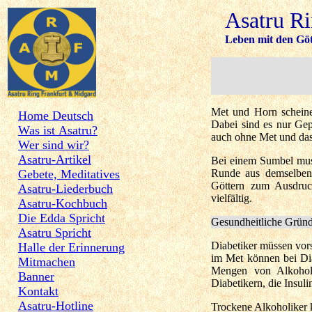
Asatru R
Leben mit den Göt
Met und Horn schein
Home Deutsch
Dabei sind es nur Gep
Was ist Asatru?
auch ohne Met und das 
Wer sind wir?
Asatru-Artikel
Bei einem Sumbel muss
Gebete, Meditatives
Runde aus demselben 
Göttern zum Ausdruc
Asatru-Liederbuch
vielfältig.
Asatru-Kochbuch
Die Edda Spricht
Gesundheitliche Grün
Asatru Spricht
Diabetiker müssen vor
Halle der Erinnerung
im Met können bei Dia
Mitmachen
Mengen von Alkohol 
Banner
Diabetikern, die Insuli
Kontakt
Asatru-Hotline
Trockene Alkoholiker k