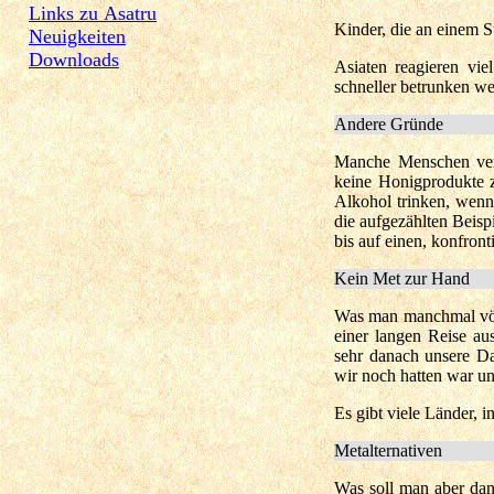
Links zu Asatru
Kinder, die an einem S
Neuigkeiten
Downloads
Asiaten reagieren vi
schneller betrunken w
Andere Gründe
Manche Menschen verz
keine Honigprodukte z
Alkohol trinken, wenn
die aufgezählten Beisp
bis auf einen, konfronti
Kein Met zur Hand
Was man manchmal völl
einer langen Reise a
sehr danach unsere D
wir noch hatten war un
Es gibt viele Länder,
Metalternativen
Was soll man aber dan