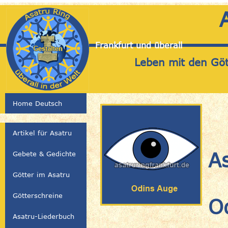
Frankfurt und überall
Leben mit den Gött
Home Deutsch
Artikel für Asatru
A
Gebete & Gedichte
Götter im Asatru
Götterschreine
O
Asatru-Liederbuch