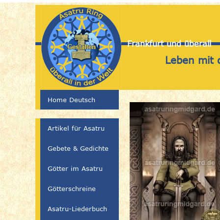
Frankfurt und überall
Leben mit 
Home Deutsch
Artikel für Asatru
Gebete & Gedichte
Götter im Asatru
Götterschreine
Asatru-Liederbuch