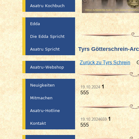
Asatru Kochbuch
Edda
Die Edda Spricht
Tyrs Götterschrein-Arch
Asatru Spricht
Zurück zu Tyrs Schrein
Ge
Asatru-Webshop
Neuigkeiten
1
19.10.2024
555
Mitmachen
Asatru-Hotline
1
19.10.2024659
Kontakt
555