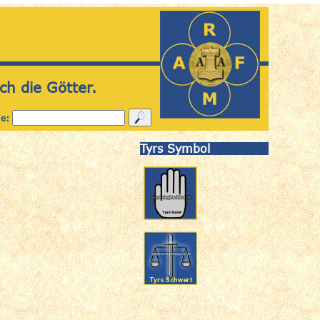
ch die Götter.
he:
Tyrs Symbol