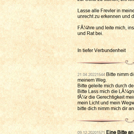
Lasse alle Frevler in mein
unrecht zu erkennen und
FÃ¼hre und leite mich, ins
und Rat bei.
In tiefer Verbundenheit
Bitte nimm di
21.04.20221544
meinem Weg.
Bitte geleite mich durch d
Bitte Lass mich die LÃ¼gn
fÃ¼r die Gerechtigkeit mei
mein Licht und mein Wegwe
bitte dich nimm mich dir an
Eine Bitte an
09.12.20201571