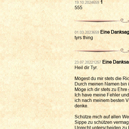
1
19.10.2024659
555
Eine Danksagu
01.03.2023659
tyrs thing
Eine Danksag
23.07.20221257
Heil dir Tyr.
Mögest du mir stets die Ri
Durch meinen Namen bin ic
Möge ich dir stets zu Ehre
Ich have meine Fehler und
ich nach meinem besten V
denke.
Schütze mich auf allen We
Sippe zu schützen vermag.
Unrecht unterscheiden zu