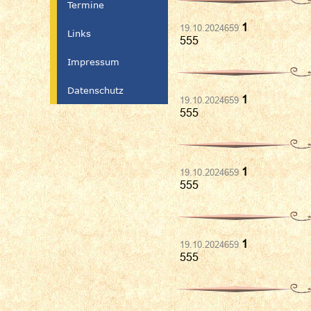
Termine
1
19.10.2024659
Links
555
Impressum
Datenschutz
1
19.10.2024659
555
1
19.10.2024659
555
1
19.10.2024659
555