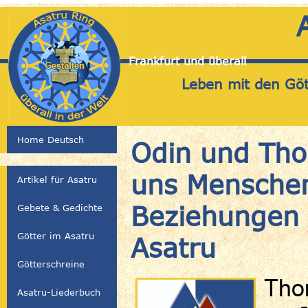
Frankfurt und überall
Leben mit den Gött
Home Deutsch
Odin und Tho
uns Menschen
Artikel für Asatru
Beziehungen 
Gebete & Gedichte
Götter im Asatru
Asatru
Götterschreine
Thor
Asatru-Liederbuch