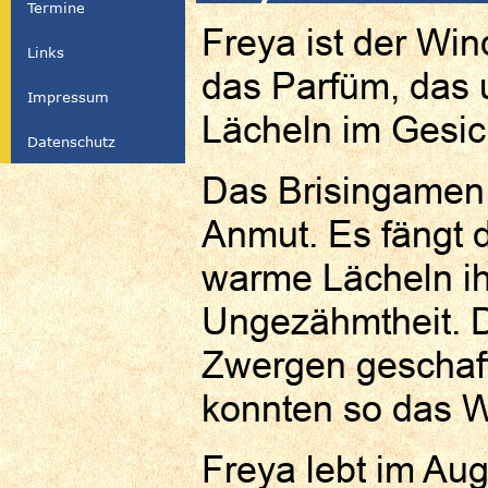
Termine
Freya ist der Wind
Links
das Parfüm, das u
Impressum
Lächeln im Gesich
Datenschutz
Das Brisingamen 
Anmut. Es fängt d
warme Lächeln ihr
Ungezähmtheit. 
Zwergen geschaff
konnten so das W
Freya lebt im Aug