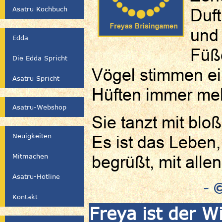
Asatru Kochbuch
Duft
und 
Edda
Füße
Die Edda Spricht
Vögel stimmen ein
Asatru Spricht
Hüften immer meh
Asatru-Webshop
Sie tanzt mit b
Neuigkeiten
Es ist das Leben,
Mitmachen
begrüßt, mit alle
Asatru-Hotline
- 
Kontakt
Freya ist der W