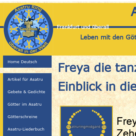
Frankfurt und überall
Leben mit den Gött
Home Deutsch
Freya die tan
Artikel für Asatru
Einblick in di
Gebete & Gedichte
Götter im Asatru
Götterschreine
Frey
Asatru-Liederbuch
Zehe