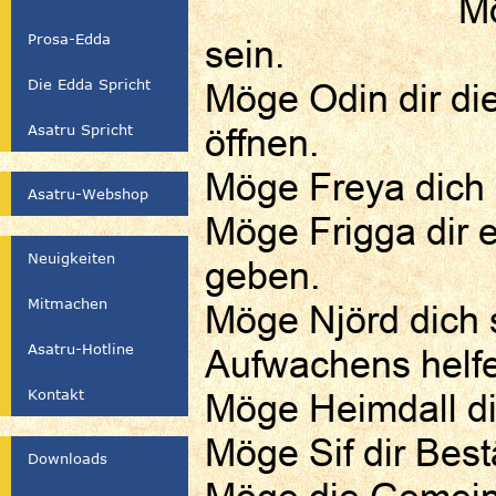
Mö
Prosa-Edda
sein.
Die Edda Spricht
Möge Odin dir di
Asatru Spricht
öffnen.
Möge Freya dich
Asatru-Webshop
Möge Frigga dir 
Neuigkeiten
geben.
Mitmachen
Möge Njörd dich 
Asatru-Hotline
Aufwachens helf
Kontakt
Möge Heimdall dir
Möge Sif dir Bes
Downloads