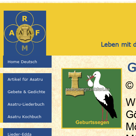
Leben mit d
Home Deutsch
G
Artikel für Asatru
© 
Gebete & Gedichte
Wi
Asatru-Liederbuch
Gö
Asatru Kochbuch
Mö
Lieder-Edda