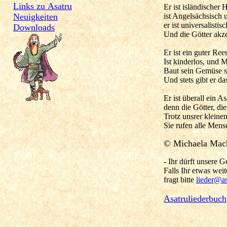
Links zu Asatru
Er ist isländischer 
ist Angelsächsisch u
Neuigkeiten
er ist universalistis
Downloads
Und die Götter akzep
Er ist ein guter Re
Ist kinderlos, und M
Baut sein Gemüse s
Und stets gibt er da
Er ist überall ein As
denn die Götter, die
Trotz unsrer kleinen
Sie rufen alle Mens
© Michaela Mach
- Ihr dürft unsere 
Falls Ihr etwas weite
fragt bitte
lieder@as
Asatruliederbuch