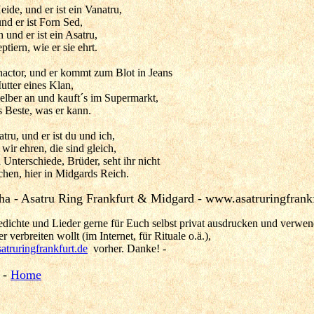
Heide, und er ist ein Vanatru,
nd er ist Forn Sed,
ch und er ist ein Asatru,
tiern, wie er sie ehrt.
enactor, und er kommt zum Blot in Jeans
utter eines Klan,
elber an und kauft´s im Supermarkt,
s Beste, was er kann.
atru, und er ist du und ich,
 wir ehren, die sind gleich,
 Unterschiede, Brüder, seht ihr nicht
chen, hier in Midgards Reich.
a - Asatru Ring Frankfurt & Midgard - www.asatruringfrankf
Gedichte und Lieder gerne für Euch selbst privat ausdrucken und verwe
r verbreiten wollt (im Internet, für Rituale o.ä.),
atruringfrankfurt.de
vorher. Danke! -
-
Home