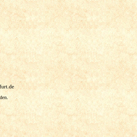
urt.de
nden.