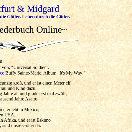
kfurt & Midgard
die Götter. Leben durch die Götter.
iederbuch Online~
satru
t von: "Universal Soldier",
ce
Buffy Sainte-Marie, Album "It's My Way!"
eunzig groß, und er ist einen Meter elf,
Frau und Kind dazu,
g Jahre alt und grade erst mal zwölf,
tausend Jahre Asatru.
ier, er lebt in Mexico,
den USA,
in Afrika, und er ist Eskimo
, sind unsre Götter da.