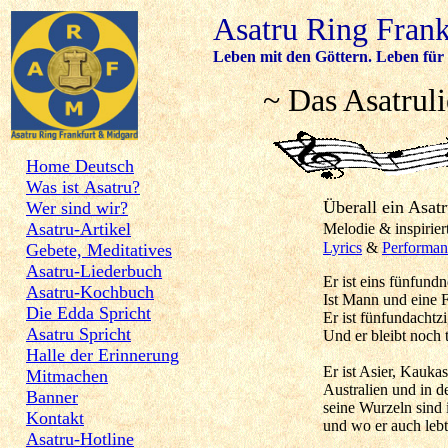
Asatru Ring Fran
Leben mit den Göttern. Leben für 
~ Das Asatrul
Home Deutsch
Was ist Asatru?
Überall ein A
Wer sind wir?
Asatru-Artikel
Melodie & inspirier
Lyrics
&
Performan
Gebete, Meditatives
Asatru-Liederbuch
Er ist eins fünfundn
Asatru-Kochbuch
Ist Mann und eine 
Die Edda Spricht
Er ist fünfundachtzi
Asatru Spricht
Und er bleibt noch 
Halle der Erinnerung
Er ist Asier, Kaukas
Mitmachen
Australien und in 
Banner
seine Wurzeln sind 
Kontakt
und wo er auch lebt
Asatru-Hotline