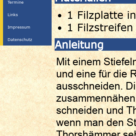
Termine
1 Filzplatte i
Links
1 Filzstreifen
Impressum
Datenschutz
Anleitung
Mit einem Stiefel
und eine für die 
ausschneiden. Di
zusammennähen. 
schneiden und T
wenn man den Str
Thorshämmer se