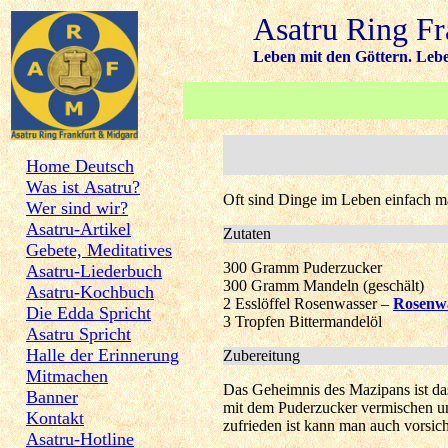
Asatru Ring F
Leben mit den Göttern. Leben
Home Deutsch
Was ist Asatru?
Oft sind Dinge im Leben einfach ma
Wer sind wir?
Asatru-Artikel
Zutaten
Gebete, Meditatives
300 Gramm Puderzucker
Asatru-Liederbuch
300 Gramm Mandeln (geschält)
Asatru-Kochbuch
2 Esslöffel Rosenwasser –
Rosenwa
Die Edda Spricht
3 Tropfen Bittermandelöl
Asatru Spricht
Halle der Erinnerung
Zubereitung
Mitmachen
Das Geheimnis des Mazipans ist das
Banner
mit dem Puderzucker vermischen un
Kontakt
zufrieden ist kann man auch vorsic
Asatru-Hotline