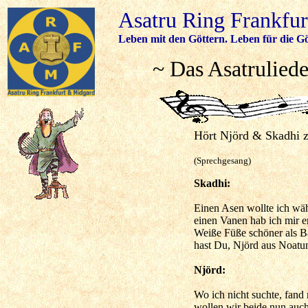
Asatru Ring Frankfu
Leben mit den Göttern. Leben für die Gö
~ Das Asatrulied
Hört Njörd & Skadhi z
(Sprechgesang)
Skadhi:
Einen Asen wollte ich wä
einen Vanen hab ich mir e
Weiße Füße schöner als B
hast Du, Njörd aus Noatu
Njörd:
Wo ich nicht suchte, fand
wollen wir beide nun au