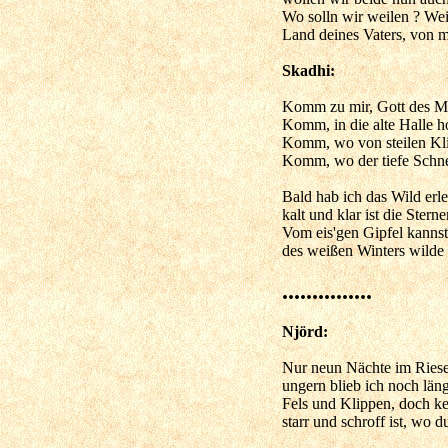
Wo solln wir weilen ? Wei
Land deines Vaters, von 
Skadhi:
Komm zu mir, Gott des Me
Komm, in die alte Halle h
Komm, wo von steilen Kli
Komm, wo der tiefe Schne
Bald hab ich das Wild erle
kalt und klar ist die Stern
Vom eis'gen Gipfel kanns
des weißen Winters wilde 
...............
Njörd:
Nur neun Nächte im Ries
ungern blieb ich noch läng
Fels und Klippen, doch k
starr und schroff ist, wo 