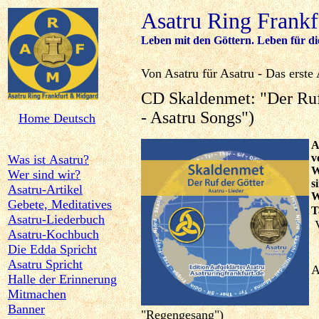
Asatru Ring Frank
Leben mit den Göttern. Leben für di
Von Asatru für Asatru - Das erste
CD Skaldenmet: "Der Ruf 
- Asatru Songs")
Home Deutsch
A
v
Was ist Asatru?
W
Wer sind wir?
s
Asatru-Artikel
W
Gebete, Meditatives
T
Asatru-Liederbuch
V
Asatru-Kochbuch
M
Die Edda Spricht
A
Asatru Spricht
A
Halle der Erinnerung
M
Mitmachen
G
Banner
"Regengesang")