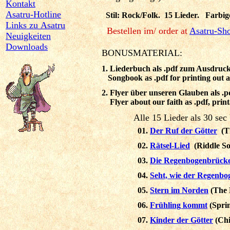
Kontakt
Asatru-Hotline
Stil: Rock/Folk. 15 Lieder. Farbiges
Links zu Asatru
Bestellen im/ order at
Asatru-Sh
Neuigkeiten
Downloads
BONUSMATERIAL:
1. Liederbuch als .pdf zum Ausdruck
Songbook as .pdf for printing out an
2. Flyer über unseren Glauben als .
Flyer about our faith as .pdf, print
Alle 15 Lieder als 30 sec Vors
01.
Der Ruf der Götter
(Th
02.
Rätsel-Lied
(Riddle So
03
.
Die Regenbogenbrück
04.
Seht, wie der Regenbo
05.
Stern im Norden
(The 
06.
Frühling kommt
(Sprin
07.
Kinder der Götter
(Chi