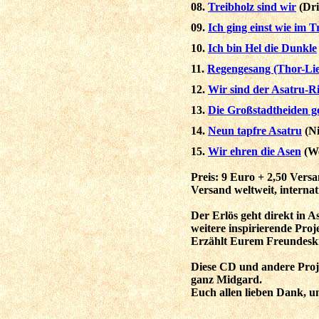
08.
Treibholz sind wir
(Dri
09
.
Ich ging einst wie im
10.
Ich bin Hel die Dunkle
11
.
Regengesang (Thor-Li
12.
Wir sind der Asatru-R
13
.
Die Großstadtheiden g
14.
Neun tapfre Asatru
(Ni
15.
Wir ehren die Asen
(We
Preis: 9 Euro + 2,50 Vers
Versand weltweit, internat
Der Erlös geht direkt in
weitere inspirierende Pro
Erzählt Eurem Freundeskre
Diese CD und andere Proj
ganz Midgard.
Euch allen lieben Dank, u