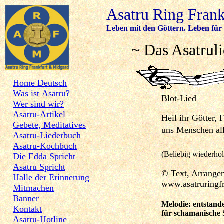
Asatru Ring Fran
Leben mit den Göttern. Leben für 
~ Das Asatrul
Home Deutsch
Was ist Asatru?
Blot-L
Wer sind wir?
Asatru-Artikel
Heil ihr Götter, 
Gebete, Meditatives
uns Menschen al
Asatru-Liederbuch
Asatru-Kochbuch
(Beliebig wiederhol
Die Edda Spricht
Asatru Spricht
© Text, Arrange
Halle der Erinnerung
www.asatruringfr
Mitmachen
Banner
Melodie:
entstand
Kontakt
für schamanische 
Asatru-Hotline