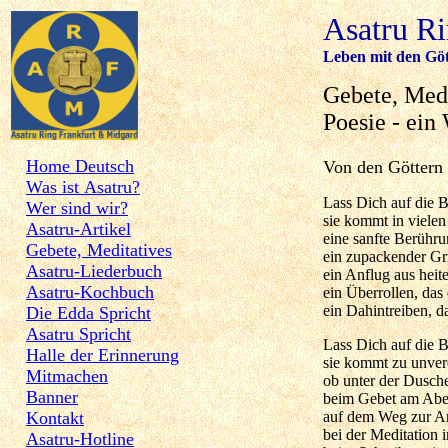
Asatru R
Leben mit den Göt
Gebete, Medi
Poesie - ein
Home Deutsch
Von den Göttern 
Was ist Asatru?
Lass Dich auf die 
Wer sind wir?
sie kommt in viele
Asatru-Artikel
eine sanfte Berühru
Gebete, Meditatives
ein zupackender Gri
Asatru-Liederbuch
ein Anflug aus hei
Asatru-Kochbuch
ein Überrollen, das
ein Dahintreiben, d
Die Edda Spricht
Asatru Spricht
Lass Dich auf die 
Halle der Erinnerung
sie kommt zu unver
Mitmachen
ob unter der Dusc
Banner
beim Gebet am Abe
Kontakt
auf dem Weg zur Ar
bei der Meditation 
Asatru-Hotline