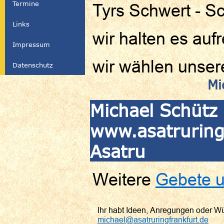
Termine
Tyrs Schwert - S
Links
wir halten es aufr
Impressum
wir wählen unse
Datenschutz
Mi
Michael Schütz 
www.asatruringf
Asatru
Weitere
Gebete u
Ihr habt Ideen, Anregungen oder W
michael@asatruringfrankfurt.de