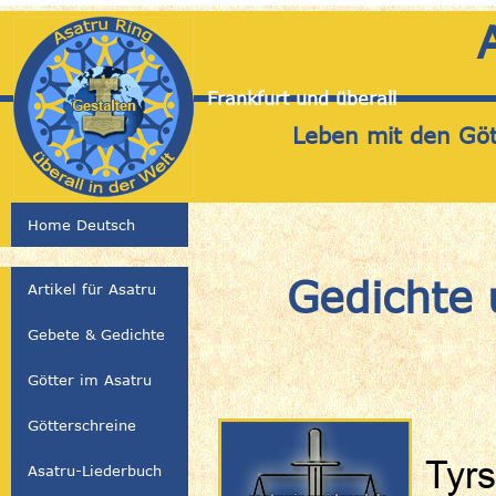
Frankfurt und überall
Leben mit den Gött
Home Deutsch
Gedichte 
Artikel für Asatru
Gebete & Gedichte
Götter im Asatru
Götterschreine
Tyrs
Asatru-Liederbuch