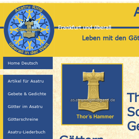
Frankfurt und überall
Leben mit den Gött
Home Deutsch
Artikel für Asatru
T
Gebete & Gedichte
Götter im Asatru
S
Götterschreine
G
Asatru-Liederbuch