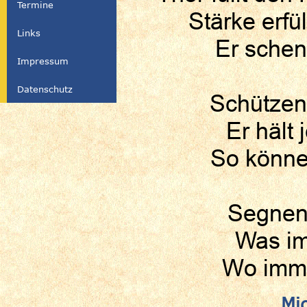
Termine
Stärke erfü
Links
Er schenk
Impressum
Datenschutz
Schützend
Er hält
So können
Segnen
Was im
Wo immer
Mi