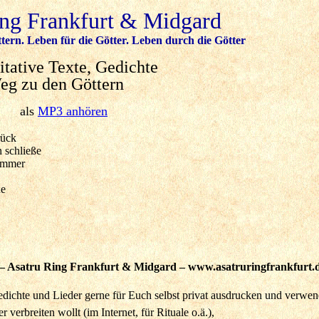
ing Frankfurt & Midgard
tern. Leben für die Götter. Leben durch die Götter
tative Texte, Gedichte
eg zu den Göttern
als
MP3 anhören
rück
 schließe
ummer
he
 – Asatru Ring Frankfurt & Midgard – www.asatruringfrankfurt.
Gedichte und Lieder gerne für Euch selbst privat ausdrucken und verwe
r verbreiten wollt (im Internet, für Rituale o.ä.),