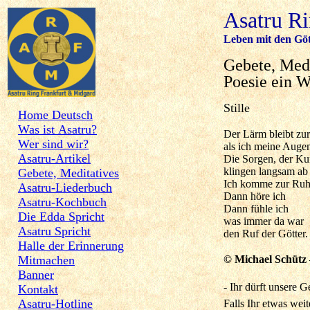
Asatru R
Leben mit den Göt
Gebete, Medi
Poesie ein W
Stille 
Home Deutsch
Was ist Asatru?
Der Lärm bleibt zu
Wer sind wir?
als ich meine Augen
Asatru-Artikel
Die Sorgen, der K
klingen langsam ab
Gebete, Meditatives
Ich komme zur Ru
Asatru-Liederbuch
Dann höre ich
Asatru-Kochbuch
Dann fühle ich
Die Edda Spricht
was immer da war
Asatru Spricht
den Ruf der Götter.
Halle der Erinnerung
Mitmachen
© Michael Schütz
Banner
- Ihr dürft unsere 
Kontakt
Asatru-Hotline
Falls Ihr etwas weite