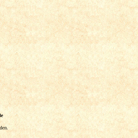
de
nden.