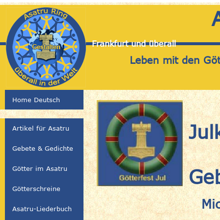
Frankfurt und überall
Leben mit den Gött
Home Deutsch
Jul
Artikel für Asatru
Gebete & Gedichte
Götter im Asatru
Geb
Götterschreine
Mi
Asatru-Liederbuch