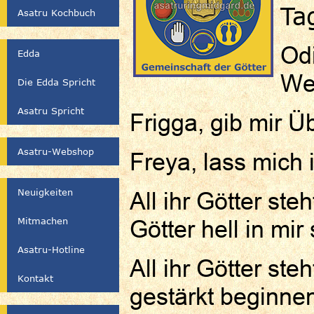
Ta
Asatru Kochbuch
Odi
Edda
We
Die Edda Spricht
Asatru Spricht
Frigga, gib mir Ü
Asatru-Webshop
Freya, lass mich 
Neuigkeiten
All ihr Götter ste
Mitmachen
Götter hell in mir 
Asatru-Hotline
All ihr Götter ste
Kontakt
gestärkt beginne