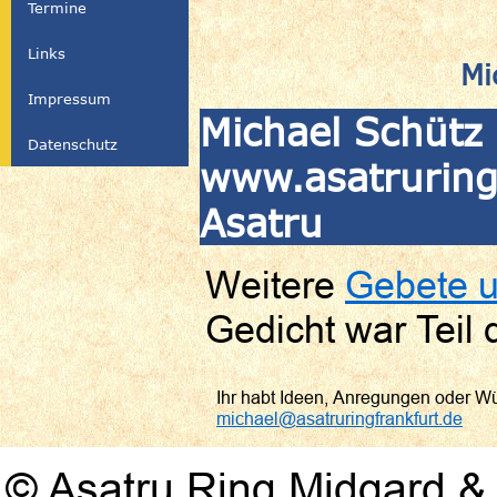
Termine
Links
Mi
Impressum
Michael Schütz 
Datenschutz
www.asatruringf
Asatru
Weitere
Gebete u
Gedicht war Teil
Ihr habt Ideen, Anregungen oder W
michael@asatruringfrankfurt.de
© Asatru Ring Midgard & 