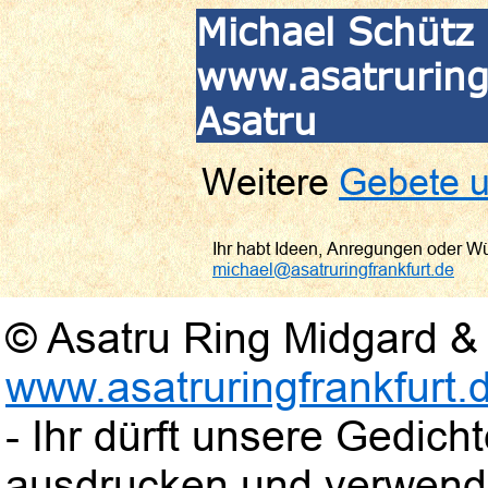
Michael Schütz 
www.asatruringf
Asatru
Weitere
Gebete u
Ihr habt Ideen, Anregungen oder W
michael@asatruringfrankfurt.de
© Asatru Ring Midgard & 
www.asatruringfrankfurt.
- Ihr dürft unsere Gedic
ausdrucken und verwend