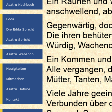
Ein Raunen und 
Asatru Kochbuch
anschwellend, a
Edda
Gegenwärtig, doc
Die Edda Spricht
Die ihren behüte
Asatru Spricht
Würdig, Wachen
Asatru-Webshop
Ein Kommen und
Alle vergangen, d
Neuigkeiten
Mütter, Tanten, 
Mitmachen
Asatru-Hotline
Viele Jahre geei
Kontakt
Verbunden über d