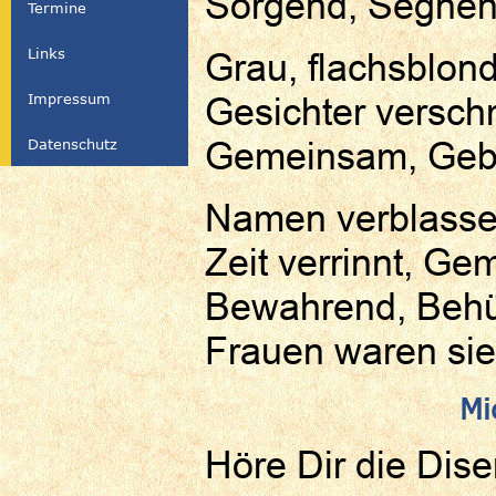
Sorgend, Segnen
Termine
Links
Grau, flachsblon
Impressum
Gesichter versch
Gemeinsam, Geb
Datenschutz
Namen verblass
Zeit verrinnt, Ge
Bewahrend, Behü
Frauen waren sie,
Mi
Höre Dir die Dis