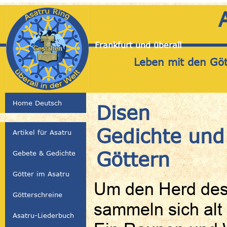
Frankfurt und überall
Leben mit den Gött
Home Deutsch
Disen
Gedichte und
Artikel für Asatru
Göttern
Gebete & Gedichte
Götter im Asatru
Um den Herd des
Götterschreine
sammeln sich alt
Asatru-Liederbuch