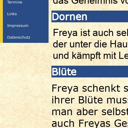
das Geheimnis vo
Termine
Dornen
Links
Impressum
Freya ist auch se
Datenschutz
der unter die Haut
und kämpft mit Le
Blüte
Freya schenkt s
ihrer Blüte mu
man aber selbst
auch Freyas Ge