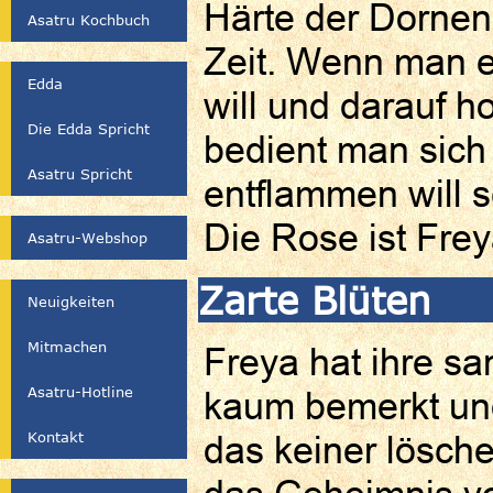
Härte der Dornen.
Asatru Kochbuch
Zeit. Wenn man e
Edda
will und darauf h
Die Edda Spricht
bedient man sich
Asatru Spricht
entflammen will 
Die Rose ist Fre
Asatru-Webshop
Zarte Blüten
Neuigkeiten
Mitmachen
Freya hat ihre sa
Asatru-Hotline
kaum bemerkt und
Kontakt
das keiner lösche