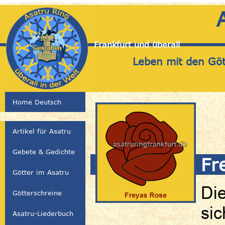
Frankfurt und überall
Leben mit den Gött
Home Deutsch
Artikel für Asatru
Gebete & Gedichte
Fr
Götter im Asatru
Die
Götterschreine
sic
Asatru-Liederbuch