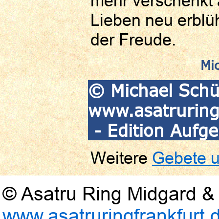
mehr verschenkt a
Lieben neu erblü
der Freude.
Mi
© Michael Schüt
www.asatruring
- Edition Aufge
Weitere
Gebete u
© Asatru Ring Midgard & 
www.asatruringfrankfurt.