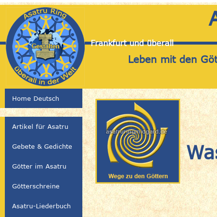
Frankfurt und überall
Leben mit den Gött
Home Deutsch
Artikel für Asatru
Wa
Gebete & Gedichte
Götter im Asatru
Götterschreine
Asatru-Liederbuch