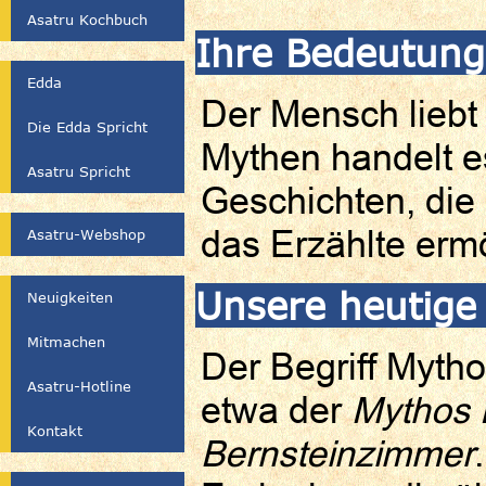
Asatru Kochbuch
Ihre Bedeutung
Edda
Der Mensch liebt
Die Edda Spricht
Mythen handelt e
Asatru Spricht
Geschichten, die
das Erzählte erm
Asatru-Webshop
Unsere heutige
Neuigkeiten
Mitmachen
Der Begriff Myth
Asatru-Hotline
etwa der
Mythos E
Kontakt
Bernsteinzimmer