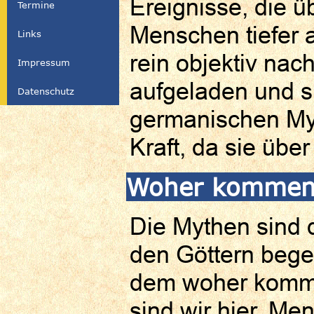
Ereignisse, die 
Termine
Menschen tiefer a
Links
rein objektiv nach
Impressum
aufgeladen und su
Datenschutz
germanischen Myt
Kraft, da sie über
Woher kommen
Die Mythen sind
den Göttern bege
dem woher komme
sind wir hier. Me