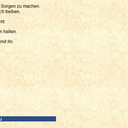
ie Sorgen zu machen.
ch treiben.
mt.
 halten.
it ihr.
u