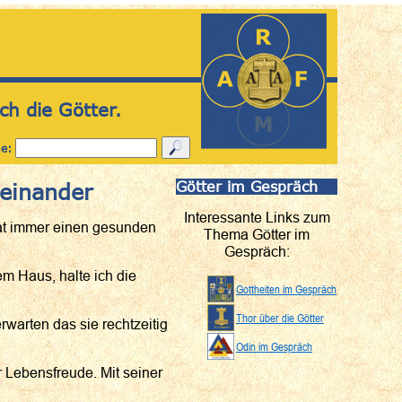
ch die Götter.
he:
Götter im Gespräch
neinander
Interessante Links zum
hat immer einen gesunden
Thema Götter im
Gespräch:
em Haus, halte ich die
Gottheiten im Gespräch
Thor über die Götter
erwarten das sie rechtzeitig
Odin im Gespräch
r Lebensfreude. Mit seiner