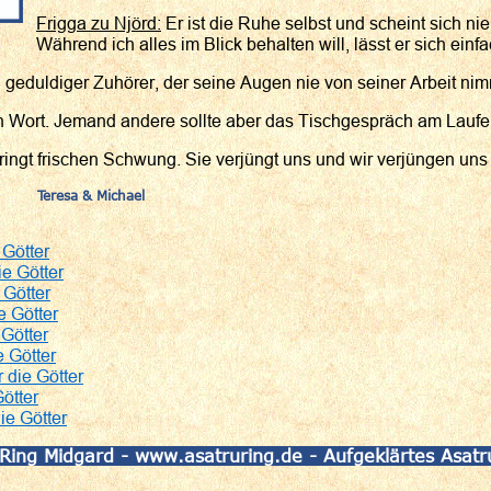
Frigga zu Njörd:
Er ist die Ruhe selbst und scheint sich n
Während ich alles im Blick behalten will, lässt er sich einfa
 in geduldiger Zuhörer, der seine Augen nie von seiner Arbeit nim
 Wort. Jemand andere sollte aber das Tischgespräch am Laufen
ringt frischen Schwung. Sie verjüngt uns und wir verjüngen uns m
Teresa & Michael
 Götter
e Götter
 Götter
e Götter
Götter
 Götter
 die Götter
ötter
ie Götter
 Ring Midgard - www.asatruring.de - Aufgeklärtes Asatr