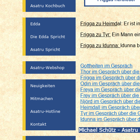
Asatru Kochbuch
Frigga zu Heimd
al: Er ist
Edda
Frigga zu Tyr:
Ein Mann ein
Die Edda Spricht
Frigga zu Idunna:
Idunna b
Asatru Spricht
Gottheiten im Gespräch
Asatru-Webshop
Thor im Gespräch über die
Frigga im Gespräch über di
Odin im Gespräch über die
Neuigkeiten
Freya im Gespräch über di
Frey im Gespräch über die 
Mitmachen
Njörd im Gespräch über die
Heimdall im Gespräch über
Asatru-Hotline
Tyr im Gespräch über die G
Idunna im Gespräch über d
Kontakt
Michael Schütz - Asatru