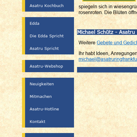
Asatru Kochbuch
spiegeln sich in wiesengrü
rosenroten. Die Blüten öff
Edda
Michael Schütz - Asatru
Die Edda Spricht
Weitere
Gebete und Gedic
Asatru Spricht
Ihr habt Ideen, Anregunge
michael@asatruringfrankfu
Asatru-Webshop
Neuigkeiten
Mitmachen
Asatru-Hotline
Kontakt