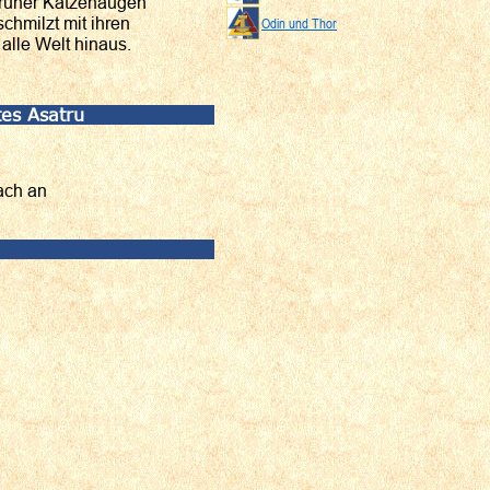
 grüner Katzenaugen
chmilzt mit ihren
Odin und Thor
alle Welt hinaus.
tes Asatru
ach an