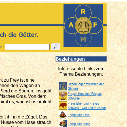
ch die Götter.
he:
Beziehungen
Interessante Links zum
Thema Beziehungen:
k zu Frey ist eine
Beziehungen zwischen den
ziehen den Wagen an.
Göttern
Pferd die Sporen, los geht
Freyas Herz und Friggas
 frisches Gras. Von dem
Schlüssel
imt es, wächst es erblüht
Freys Eber und Freyas
Schwein - wild und fruchtbar
Frigga und Odin
ft ihr in die Zügel. Das
ar Nüsse vom Haselstrauch
Frigga und Thor