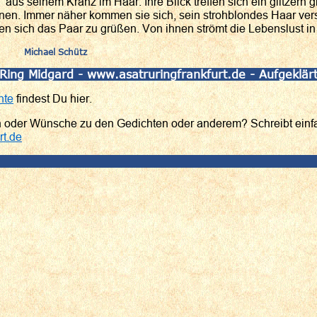
aus seinem Kranz im Haar. Ihre Blick treffen sich ein glitzern
nen. Immer näher kommen sie sich, sein strohblondes Haar vers
nen sich das Paar zu grüßen. Von ihnen strömt die Lebenslust in 
Michael Schütz
 Ring Midgard - www.asatruringfrankfurt.de - Aufgeklär
hte
findest Du hier.
n oder Wünsche zu den Gedichten oder anderem? Schreibt einf
rt.de