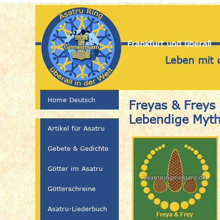
Frankfurt und überall
Leben mit 
Home Deutsch
Freyas & Freys 
Lebendige Myth
Artikel für Asatru
Gebete & Gedichte
Götter im Asatru
Götterschreine
Asatru-Liederbuch