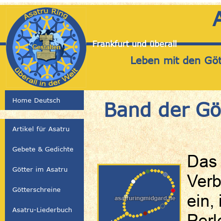
Frankfurt und überall
Leben mit den Gött
Home Deutsch
Band der Gö
Artikel für Asatru
Gebete & Gedichte
Das 
Götter im Asatru
Verb
Götterschreine
ein,
Asatru-Liederbuch
Perl